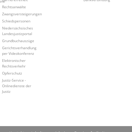
äne
Rechtsanwälte
Zwangsversteigerungen
Schiedspersonen
Niedersächsisches
Landesjustizportal
Grundbuchauszüge
Gerichtsverhandlung
per Videokonferenz
Elektronischer
Rechtsverkehr
Opferschutz
Justiz-Service -
Onlinedienste der
Justiz