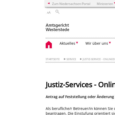
Zum Niedersachsen-Portal
Ministerien
A
A
Aktuelles
Wir über uns
STARTSEITE
SERVICE
JUSTIZ-SERVICE - ONLINED
Justiz-Services - Onli
Antrag auf Feststellung oder Änderung
Als berufliche/r Betreuer/in können Sie
beantragen. Die Einstufung orientiert 